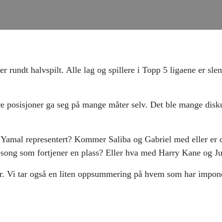
ter rundt halvspilt. Alle lag og spillere i Topp 5 ligaene er s
re posisjoner ga seg på mange måter selv. Det ble mange disku
e Yamal representert? Kommer Saliba og Gabriel med eller er 
sesong som fortjener en plass? Eller hva med Harry Kane og 
r. Vi tar også en liten oppsummering på hvem som har impone